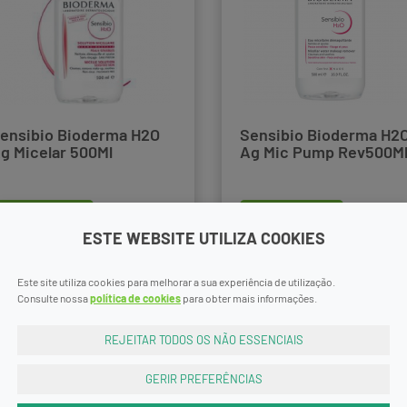
ensibio Bioderma H2O
Sensibio Bioderma H2
g Micelar 500Ml
Ag Mic Pump Rev500M
comprar
comprar
21,99€
26,9
ESTE WEBSITE UTILIZA COOKIES
Este site utiliza cookies para melhorar a sua experiência de utilização.
Consulte nossa
política de cookies
para obter mais informações.
REJEITAR TODOS OS NÃO ESSENCIAIS
GERIR PREFERÊNCIAS