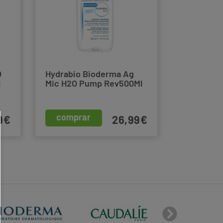
O
Hydrabio Bioderma Ag
l
Mic H2O Pump Rev500Ml
comprar
9€
26,99€