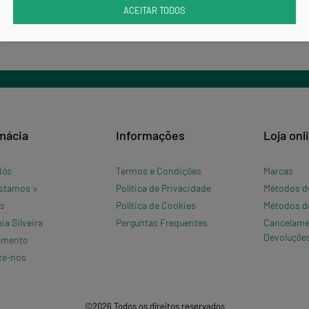
ACEITAR TODOS
mácia
Informações
Loja onl
Nós
Termos e Condições
Marcas
stamos »
Política de Privacidade
Métodos d
os
Política de Cookies
Métodos d
a Silveira
Perguntas Frequentes
Cancelame
Devoluçõe
amento
te-nos
©2026 Todos os direitos reservados