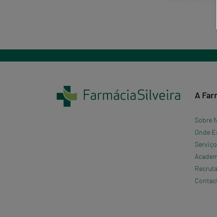
A Far
Sobre 
Onde E
Serviç
Academi
Recrut
Contac