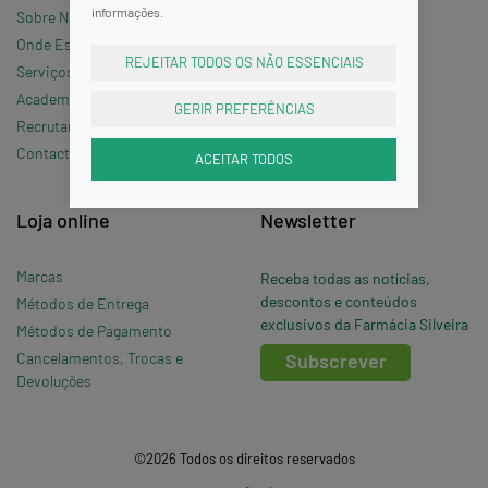
informações.
Sobre Nós
Termos e Condições
Onde Estamos »
Política de Privacidade
REJEITAR TODOS OS NÃO ESSENCIAIS
Serviços
Política de Cookies
Academia Silveira
Perguntas Frequentes
GERIR PREFERÊNCIAS
Recrutamento
Contacte-nos
ACEITAR TODOS
Loja online
Newsletter
Marcas
Receba todas as notícias,
descontos e conteúdos
Métodos de Entrega
exclusivos da Farmácia Silveira
Métodos de Pagamento
Cancelamentos, Trocas e
Subscrever
Devoluções
©2026 Todos os direitos reservados