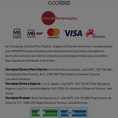
As Farmácias Silveira Mem Martins, Algarve e Miramar encontram-se autorizadas
pelo INFARMED para a dispensa de medicamentos e produtos de saúde ao
domicílio e através da internet, estando a sua entrega limitada aos conselhos
das respetivas farmácias e limítrofes.
Farmácia Silveira Mem Martins
| Godinho Silveira Saúde, Lda | NIPC: 507 760 964
| Estrada de Mem Martins, Nr 2. 2725-397 Mem Martins | Diretora Técnica:
Leocádia Cerdeira
Farmácia Silveira Algarve
| J.G.S. Saúde, Lda | NIPC: 507 751 817 | Mar Shopping
Algarve, loja 13-b, Avenida Algarve, Nr3. 8135-014 Almancil | Diretora Técnica: Inês
Voyce
Farmácia Miramar
| Área Farmacêutica II, Lda | NIPC: 514 210 885 | Rua Ernesto da
Silva, Nr 71 C. 1495-057 Algés | Diretora Técnica: Ana Antonione