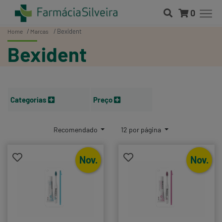
0
Bexident
Home
Marcas
Bexident
Categorias
Preço
Recomendado
12 por página
Nov.
Nov.