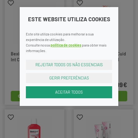
ESTE WEBSITE UTILIZA COOKIES
Este site utiliza cookies para melhorar a sua
experiência de utilização.
Consulte nossa
política de cookies
para obter mais
informações.
Bexident Gengivas Cuid
Bexident Gengivas Cuid
Int Chx Spray 40Ml
Int Chx Gel Dent75Ml
REJEITAR TODOS OS NÃO ESSENCIAIS
GERIR PREFERÊNCIAS
15,49€
9,99€
ACEITAR TODOS
comprar
comprar