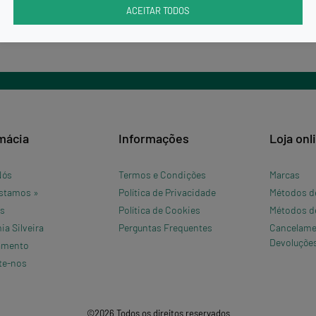
ACEITAR TODOS
mácia
Informações
Loja onl
Nós
Termos e Condições
Marcas
stamos »
Política de Privacidade
Métodos d
os
Política de Cookies
Métodos d
a Silveira
Perguntas Frequentes
Cancelame
Devoluçõe
amento
te-nos
©2026 Todos os direitos reservados