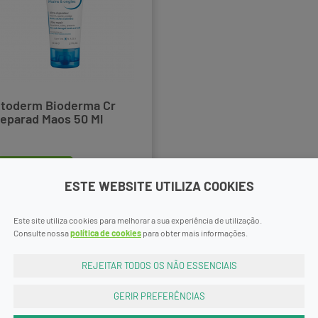
toderm Bioderma Cr
eparad Maos 50 Ml
comprar
9,99€
ESTE WEBSITE UTILIZA COOKIES
Este site utiliza cookies para melhorar a sua experiência de utilização.
Consulte nossa
política de cookies
para obter mais informações.
REJEITAR TODOS OS NÃO ESSENCIAIS
GERIR PREFERÊNCIAS