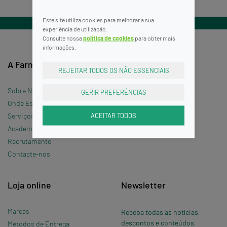
Este site utiliza cookies para melhorar a sua
experiência de utilização.
Consulte nossa
política de cookies
para obter mais
informações.
A Farmácia
Informações
REJEITAR TODOS OS NÃO ESSENCIAIS
Sobre Nós
Termos e Condições
GERIR PREFERÊNCIAS
Onde Estamos »
Política de Privacidade
ACEITAR TODOS
Serviços
Política de Cookies
Academia Silveira
Perguntas Frequentes
Recrutamento
Contacte-nos
Loja online
Newsletter
Marcas
Receba todas as notícias,
descontos e conteúdos
Métodos de Entrega