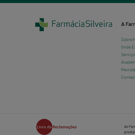
A Far
Sobre 
Onde E
Serviç
Academi
Recrut
Contac
As Far
produto