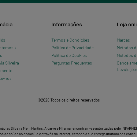
mácia
Informações
Loja onl
Nós
Termos e Condições
Marcas
stamos »
Política de Privacidade
Métodos d
os
Política de Cookies
Métodos d
a Silveira
Perguntas Frequentes
Cancelame
Devoluçõe
amento
te-nos
©2026 Todos os direitos reservados
mácias Silveira Mem Martins, Algarve e Miramar encontram-se autorizadas pelo INFARME
s de saúde ao domicílio e através da internet, estando a sua entrega limitada aos conse