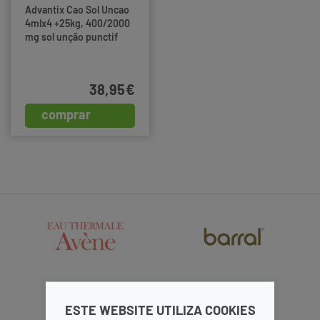
Advantix Cao Sol Uncao
4mlx4 +25kg, 400/2000
mg sol unção punctif
VET
38,95€
comprar
ESTE WEBSITE UTILIZA COOKIES