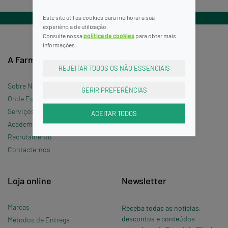
Este site utiliza cookies para melhorar a sua
experiência de utilização.
Consulte nossa
política de cookies
para obter mais
informações.
A Farmácia
Informações
REJEITAR TODOS OS NÃO ESSENCIAIS
Sobre Nós
Termos e Condições
GERIR PREFERÊNCIAS
Onde Estamos »
Política de Privacidade
Serviços
Política de Cookies
ACEITAR TODOS
Academia Silveira
Perguntas Frequentes
Recrutamento
Contacte-nos
Loja online
Newsletter
Marcas
Receba todas as notícias,
descontos e conteúdos
Métodos de Entrega