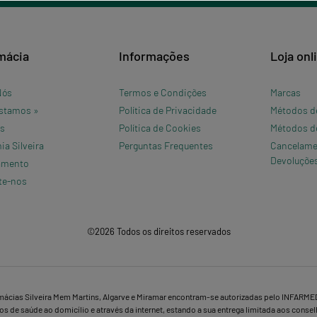
mácia
Informações
Loja onl
Nós
Termos e Condições
Marcas
stamos »
Política de Privacidade
Métodos d
os
Política de Cookies
Métodos d
a Silveira
Perguntas Frequentes
Cancelame
Devoluçõe
amento
te-nos
©2026 Todos os direitos reservados
mácias Silveira Mem Martins, Algarve e Miramar encontram-se autorizadas pelo INFARME
s de saúde ao domicílio e através da internet, estando a sua entrega limitada aos conse