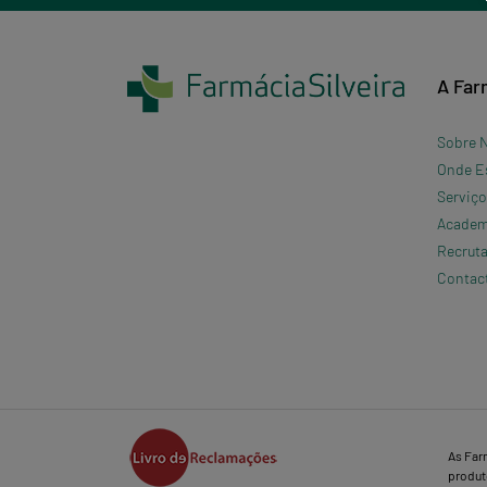
A Far
Sobre 
Onde E
Serviç
Academi
Recrut
Contac
As Far
produto