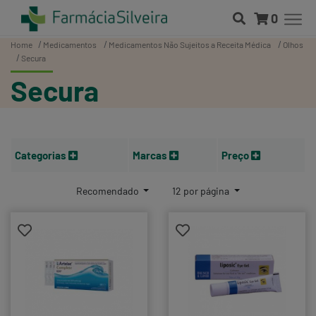
0
Home
Medicamentos
Medicamentos Não Sujeitos a Receita Médica
Olhos
Secura
Secura
Categorias
Marcas
Preço
Recomendado
12 por página