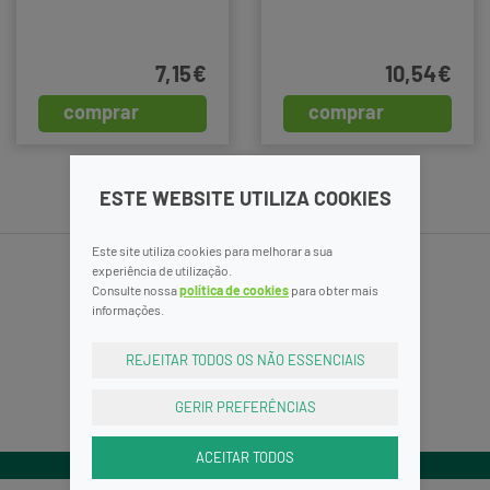
7,15€
10,54€
comprar
comprar
ESTE WEBSITE UTILIZA COOKIES
Este site utiliza cookies para melhorar a sua
experiência de utilização.
Consulte nossa
política de cookies
para obter mais
informações.
REJEITAR TODOS OS NÃO ESSENCIAIS
GERIR PREFERÊNCIAS
ACEITAR TODOS