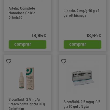
Artelac Complete
Liposic, 2 mg/g-10 g x 1
Monodose Colirio
gel oft bisnaga
0,5mlx30
18,95€
18,64€
comprar
comprar
Siccafluid , 2.5 mg/g
Siccafluid, 2,5 mg/g-0,5
Frasco conta-gotas 10 g
g x 60 gel oft gta
Gel oftalm