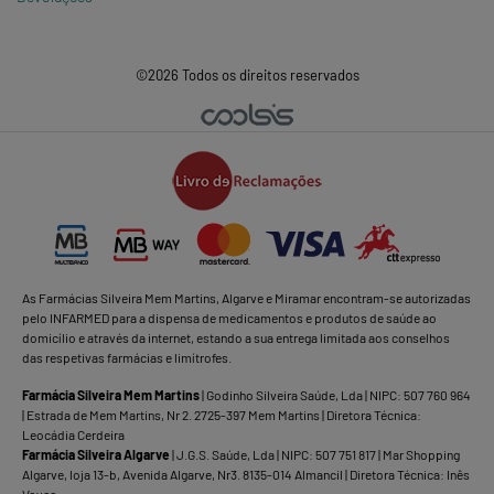
©2026 Todos os direitos reservados
As Farmácias Silveira Mem Martins, Algarve e Miramar encontram-se autorizadas
pelo INFARMED para a dispensa de medicamentos e produtos de saúde ao
domicílio e através da internet, estando a sua entrega limitada aos conselhos
das respetivas farmácias e limítrofes.
Farmácia Silveira Mem Martins
| Godinho Silveira Saúde, Lda | NIPC: 507 760 964
| Estrada de Mem Martins, Nr 2. 2725-397 Mem Martins | Diretora Técnica:
Leocádia Cerdeira
Farmácia Silveira Algarve
| J.G.S. Saúde, Lda | NIPC: 507 751 817 | Mar Shopping
Algarve, loja 13-b, Avenida Algarve, Nr3. 8135-014 Almancil | Diretora Técnica: Inês