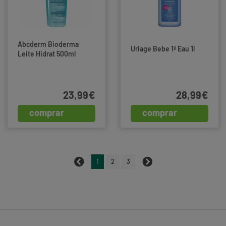
Abcderm Bioderma
Uriage Bebe 1º Eau 1l
Leite Hidrat 500ml
23,99€
28,99€
comprar
comprar
1
2
3