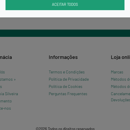
ACEITAR TODOS
mácia
Informações
Loja onl
Nós
Termos e Condições
Marcas
stamos »
Política de Privacidade
Métodos d
os
Política de Cookies
Métodos d
a Silveira
Perguntas Frequentes
Cancelame
Devoluçõe
amento
te-nos
©2026 Todos os direitos reservados