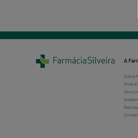
A Far
Sobre 
Onde E
Serviç
Academi
Recrut
Contac