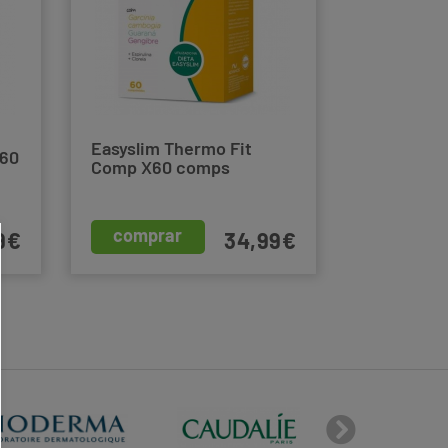
Easyslim Thermo Fit
X60
Comp X60 comps
comprar
9€
34,99€