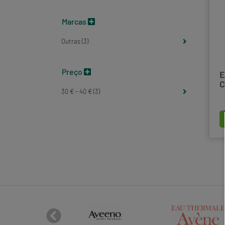
Marcas
Outras (3)
Preço
E
C
30 € - 40 € (3)