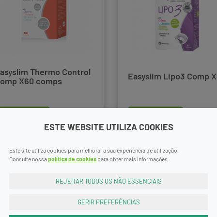
asyslim Thermo Control
Easyslim Lipo3 Comp 
omp X60 comps
comprar
comprar
34,99€
32,9
ESTE WEBSITE UTILIZA COOKIES
Este site utiliza cookies para melhorar a sua experiência de utilização.
Consulte nossa
política de cookies
para obter mais informações.
REJEITAR TODOS OS NÃO ESSENCIAIS
GERIR PREFERÊNCIAS