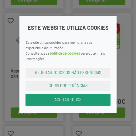
ESTE WEBSITE UTILIZA COOKIES
Este site utiliza cookies para melhorar a sua
experiência de utilização.
Consulte nossa
política de cookies
para obter mais
informações.
Magnesium-OK
Absorvit Smart50+ Caps
REJEITAR TODOS OS NÃO ESSENCIAIS
Comprimidos 90
X30
Unidade(s)
GERIR PREFERÊNCIAS
ACEITAR TODOS
26,40€
45,50€
comprar
comprar