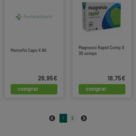
Magnesio Rapid Comp X
Memofix Caps X 60
30 comps
26,95€
18,75€
comprar
comprar
1
2