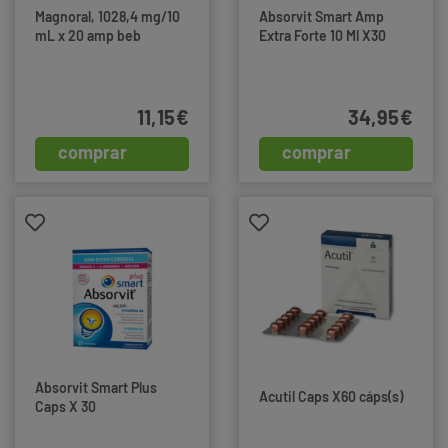
Magnoral, 1028,4 mg/10
Absorvit Smart Amp
mL x 20 amp beb
Extra Forte 10 Ml X30
11,15€
34,95€
comprar
comprar
Absorvit Smart Plus
Acutil Caps X60 cáps(s)
Caps X 30