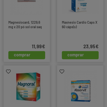
Magnesiocard, 1229,6
Maxnesio Cardio Caps X
mg x 20 pó sol oral saq
60 cáps(s)
11,99€
23,95€
comprar
comprar