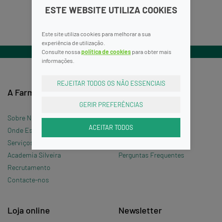
ESTE WEBSITE UTILIZA COOKIES
Este site utiliza cookies para melhorar a sua
experiência de utilização.
Consulte nossa
política de cookies
para obter mais
informações.
REJEITAR TODOS OS NÃO ESSENCIAIS
A Farmácia
Informações
GERIR PREFERÊNCIAS
Sobre Nós
Termos e Condições
ACEITAR TODOS
Onde Estamos »
Política de Privacidade
Serviços
Política de Cookies
Academia Silveira
Perguntas Frequentes
Recrutamento
Contacte-nos
Loja online
Newsletter