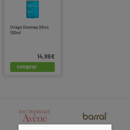
Uriage Desmaq Olhos
100ml
14,99€
comprar