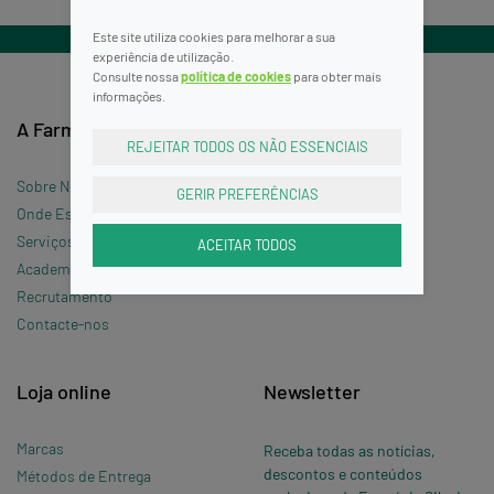
Este site utiliza cookies para melhorar a sua
experiência de utilização.
Consulte nossa
política de cookies
para obter mais
informações.
A Farmácia
Informações
REJEITAR TODOS OS NÃO ESSENCIAIS
Sobre Nós
Termos e Condições
GERIR PREFERÊNCIAS
Onde Estamos »
Política de Privacidade
Serviços
Política de Cookies
ACEITAR TODOS
Academia Silveira
Perguntas Frequentes
Recrutamento
Contacte-nos
Loja online
Newsletter
Marcas
Receba todas as notícias,
descontos e conteúdos
Métodos de Entrega