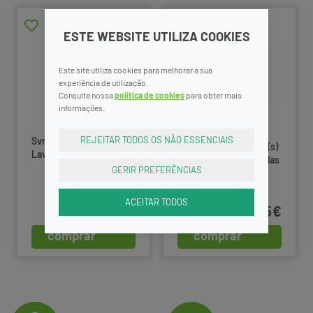
ESTE WEBSITE UTILIZA COOKIES
Este site utiliza cookies para melhorar a sua
experiência de utilização.
Consulte nossa
política de cookies
para obter mais
informações.
Biolectra Magnesium
REJEITAR TODOS OS NÃO ESSENCIAIS
Svr Topialyse Gel
Cápsulas 30 Unidade(s)
Lavante 1l
com Oferta de Cápsulas
GERIR PREFERÊNCIAS
10 Unidade(s)
ACEITAR TODOS
9,99€
19,95€
comprar
comprar