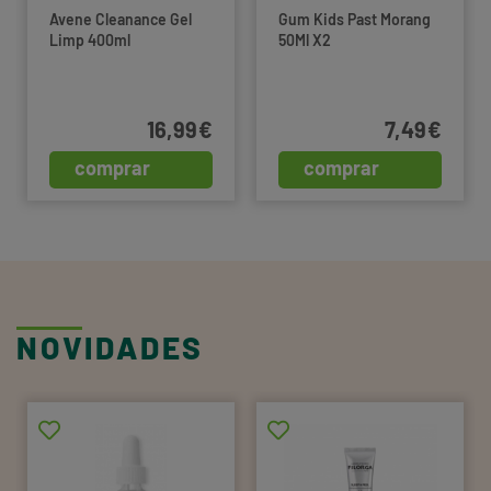
Avene Cleanance Gel
Gum Kids Past Morang
Limp 400ml
50Ml X2
16,99€
7,49€
comprar
comprar
NOVIDADES