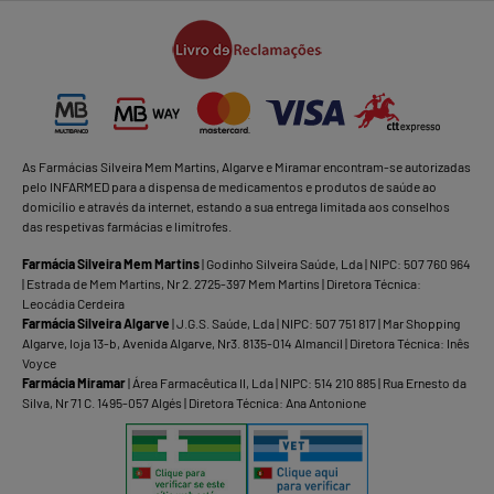
As Farmácias Silveira Mem Martins, Algarve e Miramar encontram-se autorizadas
pelo INFARMED para a dispensa de medicamentos e produtos de saúde ao
domicílio e através da internet, estando a sua entrega limitada aos conselhos
das respetivas farmácias e limítrofes.
Farmácia Silveira Mem Martins
| Godinho Silveira Saúde, Lda | NIPC: 507 760 964
| Estrada de Mem Martins, Nr 2. 2725-397 Mem Martins | Diretora Técnica:
Leocádia Cerdeira
Farmácia Silveira Algarve
| J.G.S. Saúde, Lda | NIPC: 507 751 817 | Mar Shopping
Algarve, loja 13-b, Avenida Algarve, Nr3. 8135-014 Almancil | Diretora Técnica: Inês
Voyce
Farmácia Miramar
| Área Farmacêutica II, Lda | NIPC: 514 210 885 | Rua Ernesto da
Silva, Nr 71 C. 1495-057 Algés | Diretora Técnica: Ana Antonione