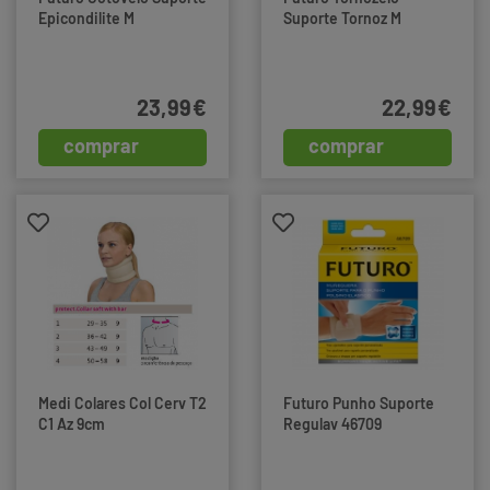
Epicondilite M
Suporte Tornoz M
23,99€
22,99€
comprar
comprar
Medi Colares Col Cerv T2
Futuro Punho Suporte
C1 Az 9cm
Regulav 46709