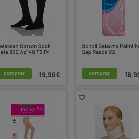
elaxsan Cotton Sock
Scholl Gelactiv Palmilh
eia 820 Ad140 T5 Pr
Sap Rasos X2
comprar
comprar
19,90€
16,9