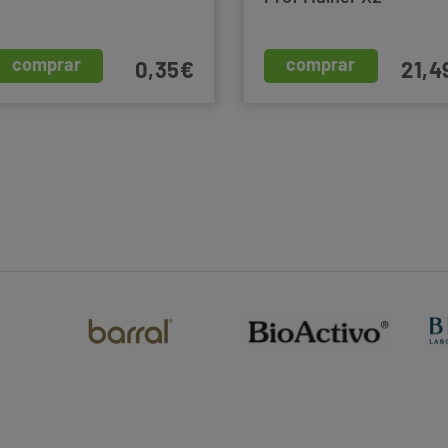
comprar
comprar
0,35€
21,4