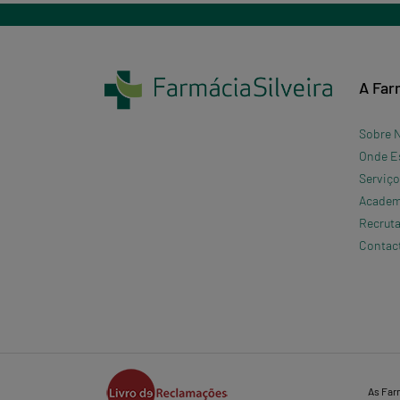
A Far
Sobre 
Onde E
Serviç
Academi
Recrut
Contac
As Far