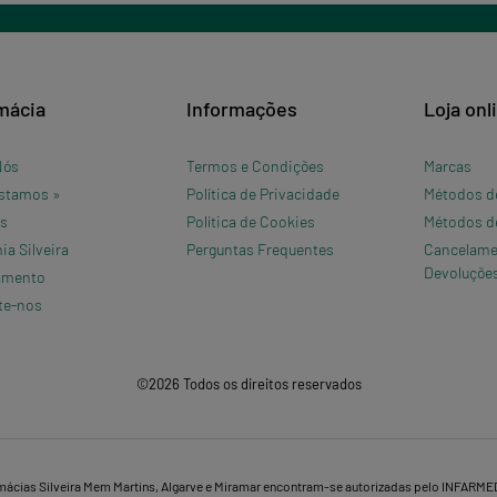
mácia
Informações
Loja onl
Nós
Termos e Condições
Marcas
stamos »
Política de Privacidade
Métodos d
os
Política de Cookies
Métodos d
a Silveira
Perguntas Frequentes
Cancelame
Devoluçõe
amento
te-nos
©2026 Todos os direitos reservados
mácias Silveira Mem Martins, Algarve e Miramar encontram-se autorizadas pelo INFARME