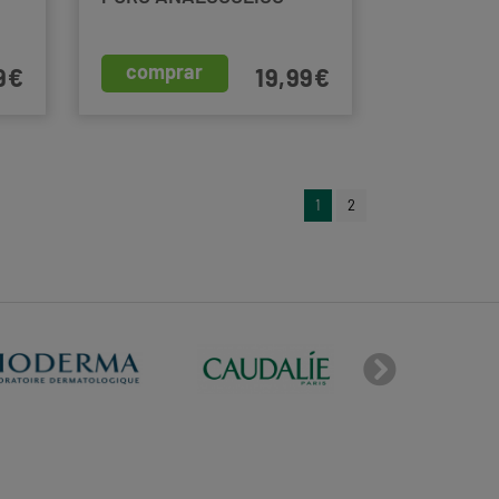
comprar
9€
19,99€
1
2