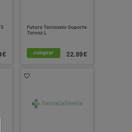
T3
Futuro Tornozelo Suporte
Tornoz L
comprar
9€
22,99€