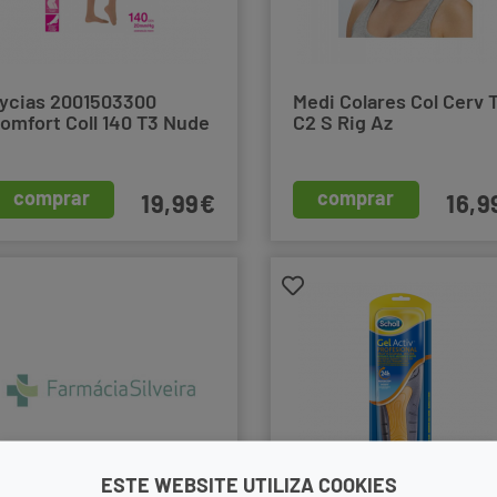
ycias 2001503300
Medi Colares Col Cerv 
omfort Coll 140 T3 Nude
C2 S Rig Az
comprar
comprar
19,99€
16,9
ESTE WEBSITE UTILIZA COOKIES