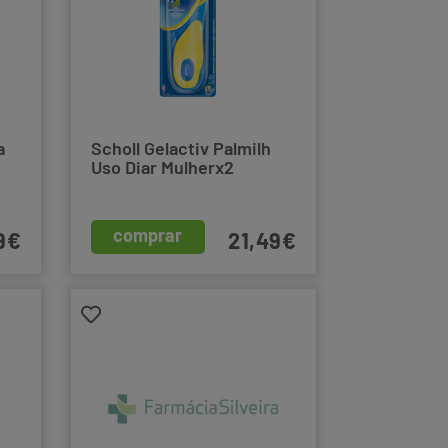
a
Scholl Gelactiv Palmilh
Uso Diar Mulherx2
comprar
9€
21,49€