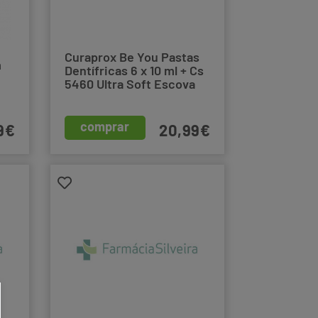
Curaprox Be You Pastas
m
Dentífricas 6 x 10 ml + Cs
5460 Ultra Soft Escova
de dentes
comprar
9€
20,99€