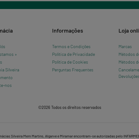
mácia
Informações
Loja onl
Nós
Termos e Condições
Marcas
stamos »
Política de Privacidade
Métodos d
os
Política de Cookies
Métodos d
a Silveira
Perguntas Frequentes
Cancelame
Devoluçõe
amento
te-nos
©2026 Todos os direitos reservados
mácias Silveira Mem Martins, Algarve e Miramar encontram-se autorizadas pelo INFARME