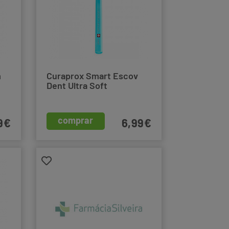
m
Curaprox Smart Escov
Dent Ultra Soft
comprar
9€
6,99€