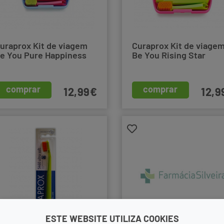
uraprox Kit de viagem
Curaprox Kit de viage
e You Pure Happiness
Be You Rising Star
comprar
comprar
12,99€
12,9
ESTE WEBSITE UTILIZA COOKIES