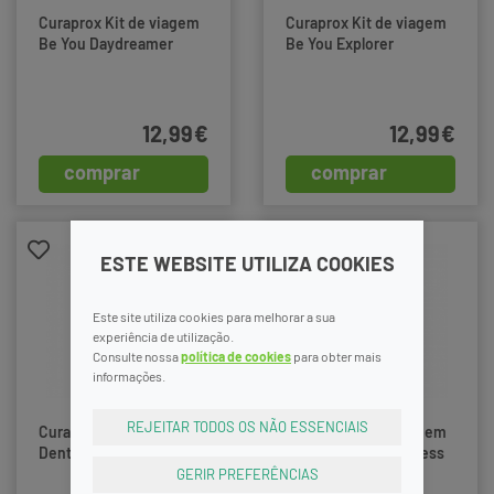
Curaprox Kit de viagem
Curaprox Kit de viagem
Be You Daydreamer
Be You Explorer
12,99€
12,99€
comprar
comprar
ESTE WEBSITE UTILIZA COOKIES
Este site utiliza cookies para melhorar a sua
experiência de utilização.
Consulte nossa
política de cookies
para obter mais
informações.
REJEITAR TODOS OS NÃO ESSENCIAIS
Curaprox Smart Escov
Curaprox Kit de viagem
Dent Ultra Soft
Be You Pure Happiness
GERIR PREFERÊNCIAS