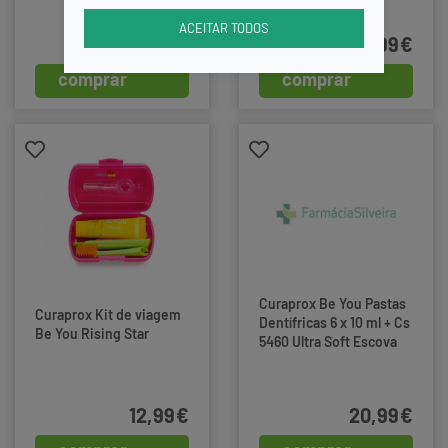
ACEITAR TODOS
6,99€
12,99€
comprar
comprar
Curaprox Be You Pastas
Curaprox Kit de viagem
Dentífricas 6 x 10 ml + Cs
Be You Rising Star
5460 Ultra Soft Escova
de dentes
12,99€
20,99€