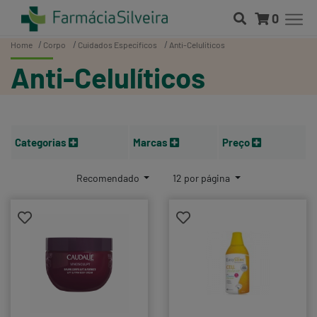
0
Home
Corpo
Cuidados Específicos
Anti-Celulíticos
Anti-Celulíticos
Categorias
Marcas
Preço
Recomendado
12 por página