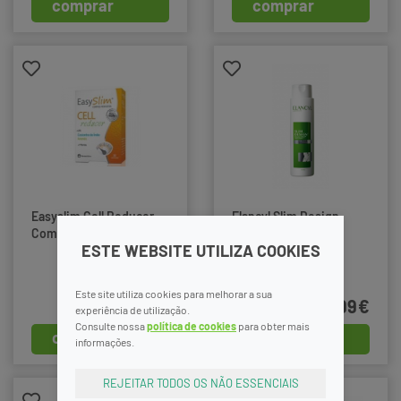
comprar
comprar
Easyslim Cell Reducer
Elancyl Slim Design
Comp X30
200ml
ESTE WEBSITE UTILIZA COOKIES
Este site utiliza cookies para melhorar a sua
32,99€
39,99€
experiência de utilização.
Consulte nossa
política de cookies
para obter mais
comprar
comprar
informações.
REJEITAR TODOS OS NÃO ESSENCIAIS