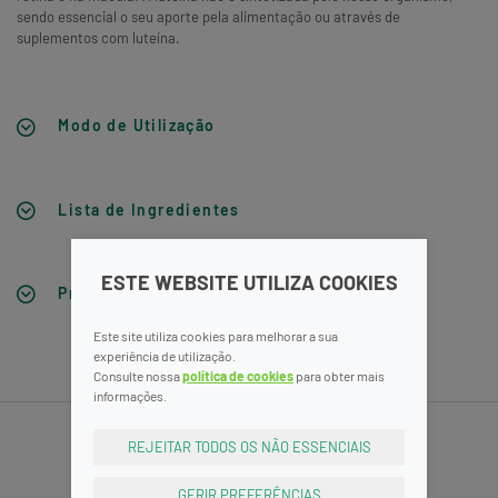
sendo essencial o seu aporte pela alimentação ou através de
suplementos com luteína.
Modo de Utilização
Lista de Ingredientes
ESTE WEBSITE UTILIZA COOKIES
Precauções
Este site utiliza cookies para melhorar a sua
experiência de utilização.
Consulte nossa
política de cookies
para obter mais
informações.
REJEITAR TODOS OS NÃO ESSENCIAIS
GERIR PREFERÊNCIAS