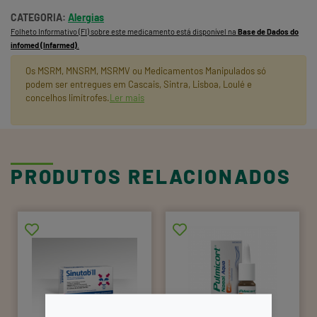
CATEGORIA:
Alergias
Folheto Informativo (FI) sobre este medicamento está disponível na
Base de Dados do
infomed (Infarmed)
.
Os MSRM, MNSRM, MSRMV ou Medicamentos Manipulados só
podem ser entregues em Cascais, Sintra, Lisboa, Loulé e
concelhos limítrofes.
Ler mais
PRODUTOS RELACIONADOS