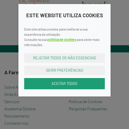
ESTE WEBSITE UTILIZA COOKIES
Este site utiliza cookies para melhorar a sua
experiência de utilização.
Consulte nossa
política de cookies
para obter mais
informações.
REJEITAR TODOS OS NÃO ESSENCIAIS
GERIR PREFERÊNCIAS
A Farmácia
Informações
ACEITAR TODOS
Sobre Nós
Termos e Condições
Onde Estamos »
Política de Privacidade
Serviços
Política de Cookies
Academia Silveira
Perguntas Frequentes
Recrutamento
Contacte-nos