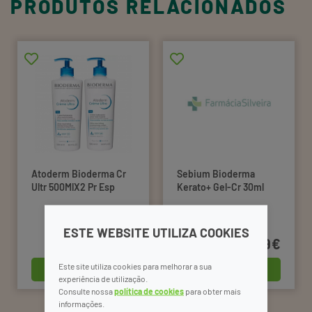
PRODUTOS RELACIONADOS
Atoderm Bioderma Cr
Sebium Bioderma
Ultr 500MlX2 Pr Esp
Kerato+ Gel-Cr 30ml
ESTE WEBSITE UTILIZA COOKIES
31,99€
21,99€
comprar
comprar
Este site utiliza cookies para melhorar a sua
experiência de utilização.
Consulte nossa
política de cookies
para obter mais
informações.