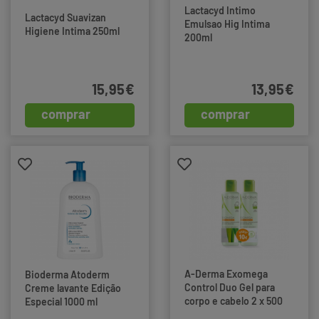
Lactacyd Intimo
Lactacyd Suavizan
Emulsao Hig Intima
Higiene Intima 250ml
200ml
15,95€
13,95€
comprar
comprar
A-Derma Exomega
Bioderma Atoderm
Control Duo Gel para
Creme lavante Edição
corpo e cabelo 2 x 500
Especial 1000 ml
ml com Desconto de 10€