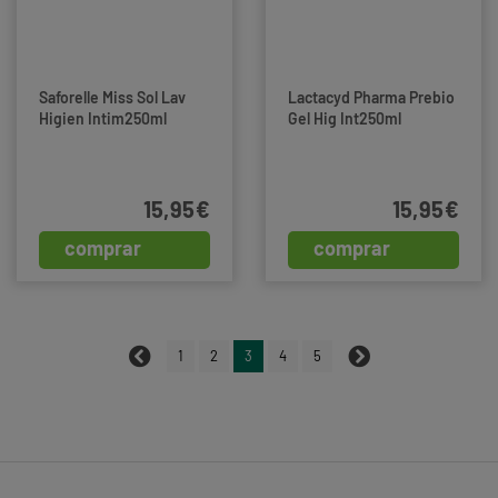
Saforelle Miss Sol Lav
Lactacyd Pharma Prebio
Higien Intim250ml
Gel Hig Int250ml
15,95€
15,95€
comprar
comprar
1
2
3
4
5