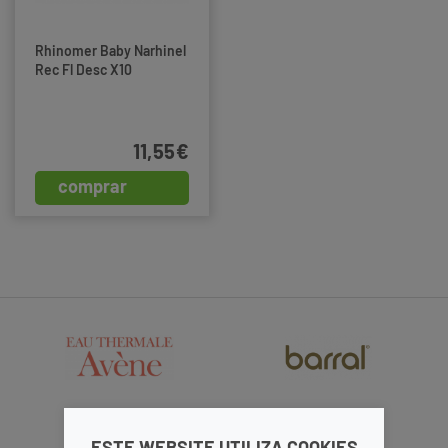
Rhinomer Baby Narhinel
Rec Fl Desc X10
11,55€
comprar
ESTE WEBSITE UTILIZA COOKIES