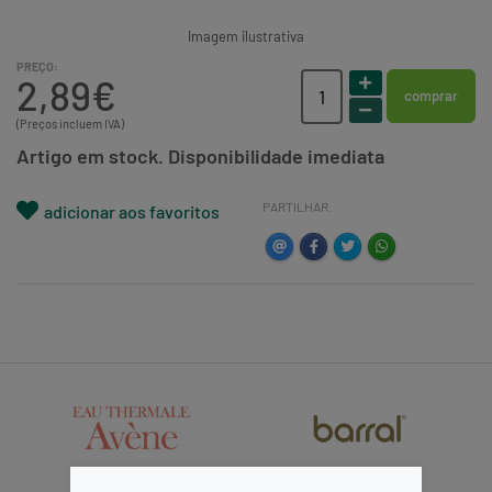
Imagem ilustrativa
PREÇO:
2,89€
comprar
(Preços incluem IVA)
Artigo em stock. Disponibilidade imediata
PARTILHAR:
adicionar aos favoritos