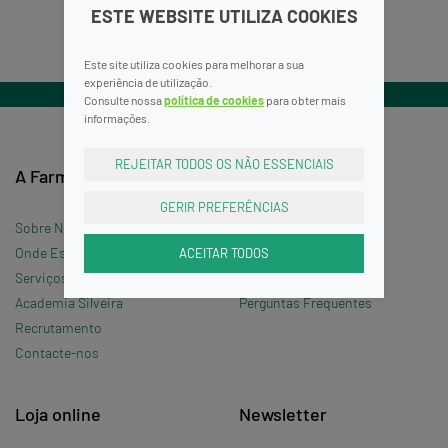
ESTE WEBSITE UTILIZA COOKIES
Este site utiliza cookies para melhorar a sua
experiência de utilização.
Consulte nossa
política de cookies
para obter mais
informações.
REJEITAR TODOS OS NÃO ESSENCIAIS
A Farmácia
Informações
GERIR PREFERÊNCIAS
Sobre Nós
Termos e Condições
ACEITAR TODOS
Onde Estamos »
Política de Privacidade
Serviços
Política de Cookies
Academia Silveira
Perguntas Frequentes
Recrutamento
Contacte-nos
Loja online
Newsletter