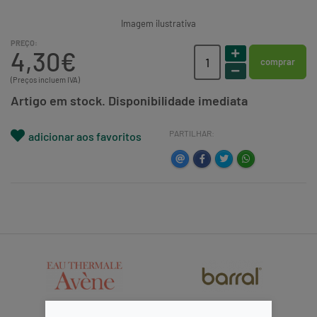
Imagem ilustrativa
PREÇO:
4,30€
comprar
(Preços incluem IVA)
Artigo em stock. Disponibilidade imediata
PARTILHAR:
adicionar aos favoritos