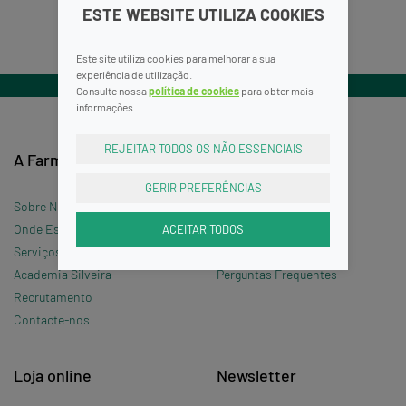
ESTE WEBSITE UTILIZA COOKIES
Este site utiliza cookies para melhorar a sua
experiência de utilização.
Consulte nossa
política de cookies
para obter mais
informações.
REJEITAR TODOS OS NÃO ESSENCIAIS
A Farmácia
Informações
GERIR PREFERÊNCIAS
Sobre Nós
Termos e Condições
ACEITAR TODOS
Onde Estamos »
Política de Privacidade
Serviços
Política de Cookies
Academia Silveira
Perguntas Frequentes
Recrutamento
Contacte-nos
Loja online
Newsletter