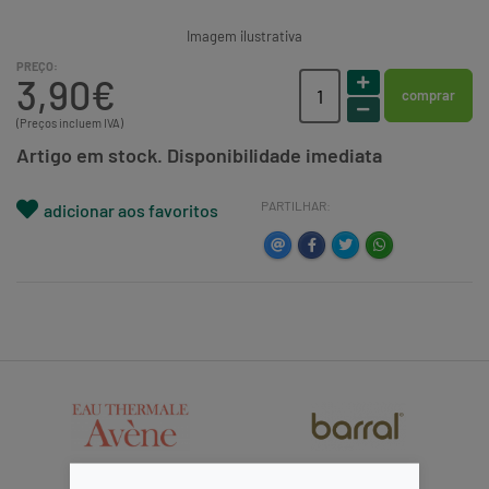
Imagem ilustrativa
PREÇO:
3,90€
comprar
(Preços incluem IVA)
Artigo em stock. Disponibilidade imediata
PARTILHAR:
adicionar aos favoritos