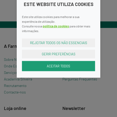
ESTE WEBSITE UTILIZA COOKIES
Este site utiliza cookies para melhorar a sua
experiência de utilização.
Consulte nossa
política de cookies
para obter mais
informações.
REJEITAR TODOS OS NÃO ESSENCIAIS
A Farmácia
Informações
GERIR PREFERÊNCIAS
Sobre Nós
Termos e Condições
ACEITAR TODOS
Onde Estamos »
Política de Privacidade
Serviços
Política de Cookies
Academia Silveira
Perguntas Frequentes
Recrutamento
Contacte-nos
Loja online
Newsletter