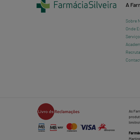
A Far
Sobre 
Onde E
Serviç
Academi
Recrut
Contac
As Far
produto
limítro
Farmác
Martins