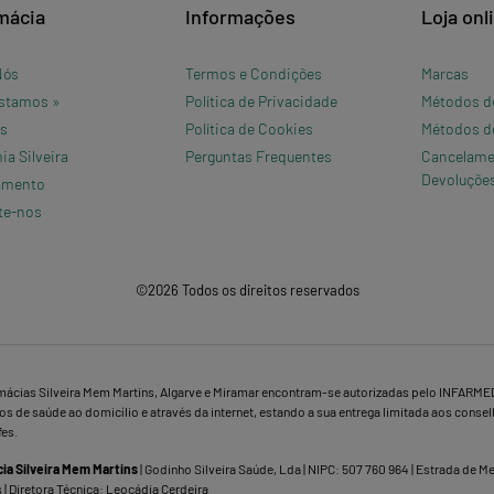
mácia
Informações
Loja onl
Nós
Termos e Condições
Marcas
stamos »
Política de Privacidade
Métodos d
os
Política de Cookies
Métodos d
a Silveira
Perguntas Frequentes
Cancelame
Devoluçõe
amento
te-nos
©2026 Todos os direitos reservados
mácias Silveira Mem Martins, Algarve e Miramar encontram-se autorizadas pelo INFARME
s de saúde ao domicílio e através da internet, estando a sua entrega limitada aos conse
fes.
ia Silveira Mem Martins
| Godinho Silveira Saúde, Lda | NIPC: 507 760 964 | Estrada de 
 | Diretora Técnica: Leocádia Cerdeira