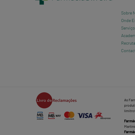
Sobre 
Onde E
Serviç
Academi
Recrut
Contac
As Far
produto
limítro
Farmác
Martins
Farmác