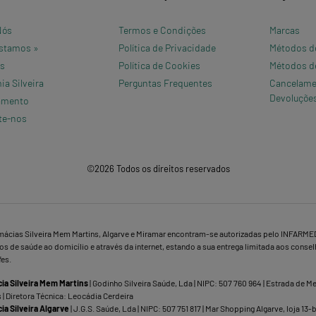
Nós
Termos e Condições
Marcas
stamos »
Política de Privacidade
Métodos d
os
Política de Cookies
Métodos d
a Silveira
Perguntas Frequentes
Cancelame
Devoluçõe
amento
te-nos
©2026 Todos os direitos reservados
mácias Silveira Mem Martins, Algarve e Miramar encontram-se autorizadas pelo INFARME
s de saúde ao domicílio e através da internet, estando a sua entrega limitada aos conse
fes.
ia Silveira Mem Martins
| Godinho Silveira Saúde, Lda | NIPC: 507 760 964 | Estrada de 
 | Diretora Técnica: Leocádia Cerdeira
ia Silveira Algarve
| J.G.S. Saúde, Lda | NIPC: 507 751 817 | Mar Shopping Algarve, loja 13-