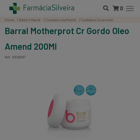
0
Home
Bebé e Mamã
Cuidados da Mamã
Cuidados Corporais
Barral Motherprot Cr Gordo Oleo
Amend 200Ml
Ref.: 6326587