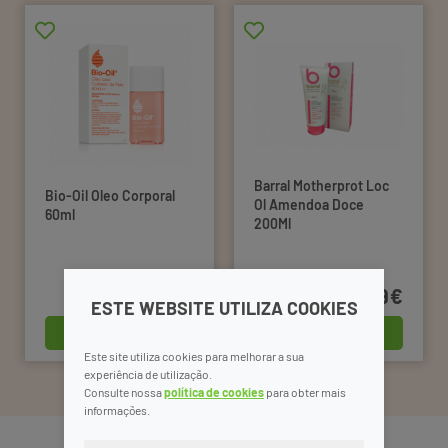
Barral Motherprot Loc
Bio-Oil Oleo Corporal
Ol Amendoa Doce
60ml
200Ml
14,55€
28,49€
ESTE WEBSITE UTILIZA COOKIES
comprar
comprar
Este site utiliza cookies para melhorar a sua
experiência de utilização.
Consulte nossa
política de cookies
para obter mais
informações.