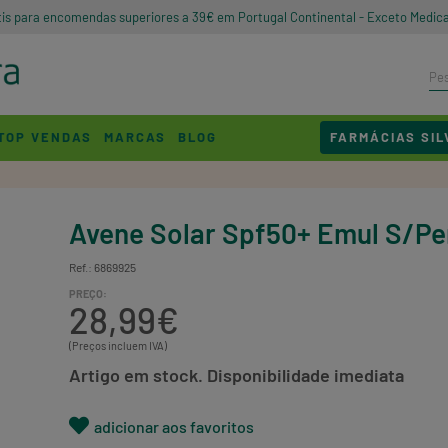
tis para encomendas superiores a 39€ em Portugal Continental - Exceto Medic
TOP VENDAS
MARCAS
BLOG
FARMÁCIAS SIL
Avene Solar Spf50+ Emul S/Pe
Ref.: 6869925
PREÇO:
28,99€
(Preços incluem IVA)
Artigo em stock. Disponibilidade imediata
adicionar aos favoritos