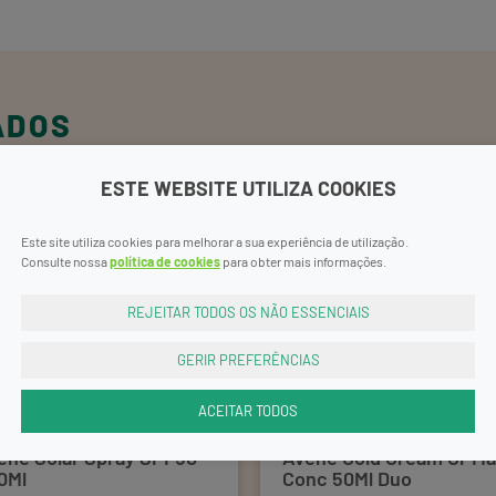
ADOS
ESTE WEBSITE UTILIZA COOKIES
Este site utiliza cookies para melhorar a sua experiência de utilização.
Consulte nossa
política de cookies
para obter mais informações.
REJEITAR TODOS OS NÃO ESSENCIAIS
GERIR PREFERÊNCIAS
ACEITAR TODOS
ene Solar Spray SPF50
Avene Cold Cream Cr M
0Ml
Conc 50Ml Duo