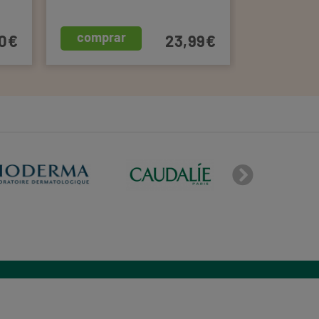
comprar
compra
50€
23,99€