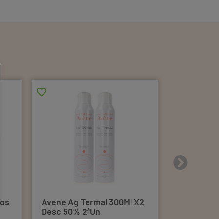
aos
Avene Ag Termal 300Ml X2
Avene Cica
Desc 50% 2ªUn
100ml