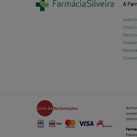
A Far
Sobre 
Onde E
Serviç
Academi
Recrut
Contac
As Far
produto
limítro
Farmác
Martins