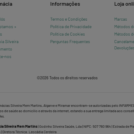
mácia
Informações
Loja onl
Nós
Termos e Condições
Marcas
stamos »
Política de Privacidade
Métodos d
os
Política de Cookies
Métodos d
a Silveira
Perguntas Frequentes
Cancelame
Devoluçõe
amento
te-nos
©2026 Todos os direitos reservados
mácias Silveira Mem Martins, Algarve e Miramar encontram-se autorizadas pelo INFARME
s de saúde ao domicílio e através da internet, estando a sua entrega limitada aos conse
fes.
ia Silveira Mem Martins
| Godinho Silveira Saúde, Lda | NIPC: 507 760 964 | Estrada de 
 | Diretora Técnica: Leocádia Cerdeira