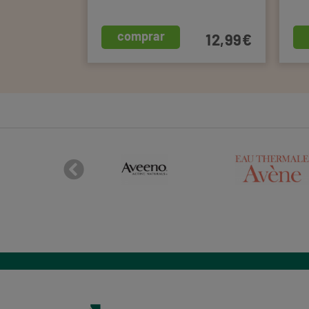
comprar
25,99€
12,99€