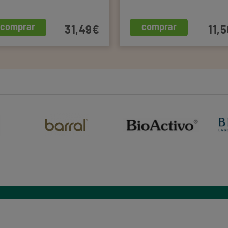
comprar
comprar
31,49€
11,