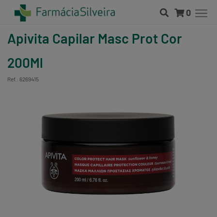
0
Apivita Capilar Masc Prot Cor
200Ml
Ref.: 6269415