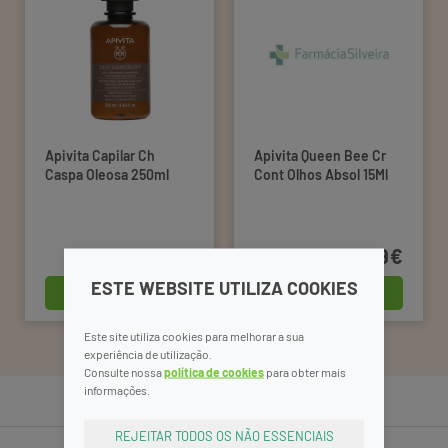
Apivita Capilar Ch
Apivita Queen Bee Cr
Caspa Oleosa 250ml
Cont Olhos Absol 15Ml
16,99€
65,99€
ESTE WEBSITE UTILIZA COOKIES
comprar
comprar
Este site utiliza cookies para melhorar a sua
experiência de utilização.
Consulte nossa
política de cookies
para obter mais
informações.
REJEITAR TODOS OS NÃO ESSENCIAIS