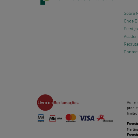
Sobre 
Onde E
Serviç
Academi
Recrut
Contac
As Far
produto
limítro
Farmác
Martins
Farmác