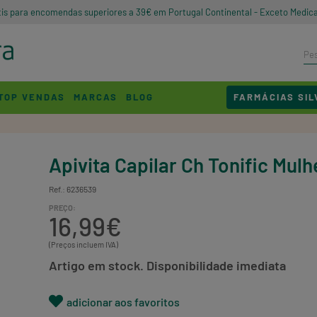
tis para encomendas superiores a 39€ em Portugal Continental - Exceto Medic
TOP VENDAS
MARCAS
BLOG
FARMÁCIAS SIL
Apivita Capilar Ch Tonific Mul
Ref.: 6236539
PREÇO:
16,99€
(Preços incluem IVA)
Artigo em stock. Disponibilidade imediata
adicionar aos favoritos