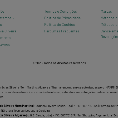
Nós
Termos e Condições
Marcas
stamos »
Política de Privacidade
Métodos d
os
Política de Cookies
Métodos d
a Silveira
Perguntas Frequentes
Cancelame
Devoluçõe
amento
te-nos
©2026 Todos os direitos reservados
mácias Silveira Mem Martins, Algarve e Miramar encontram-se autorizadas pelo INFARME
s de saúde ao domicílio e através da internet, estando a sua entrega limitada aos conse
fes.
ia Silveira Mem Martins
| Godinho Silveira Saúde, Lda | NIPC: 507 760 964 | Estrada de 
 | Diretora Técnica: Leocádia Cerdeira
ia Silveira Algarve
| J.G.S. Saúde, Lda | NIPC: 507 751 817 | Mar Shopping Algarve, loja 13-