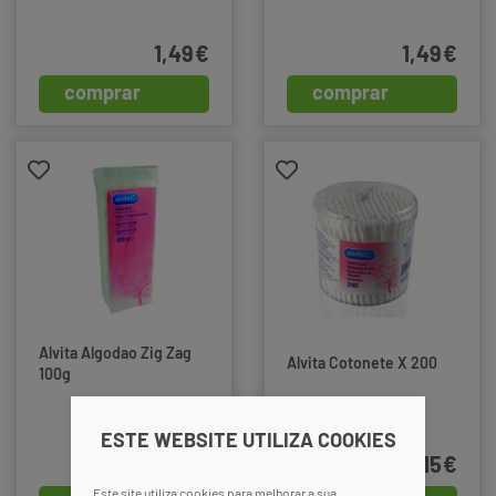
1,49€
1,49€
comprar
comprar
Alvita Algodao Zig Zag
Alvita Cotonete X 200
100g
ESTE WEBSITE UTILIZA COOKIES
1,99€
2,15€
Este site utiliza cookies para melhorar a sua