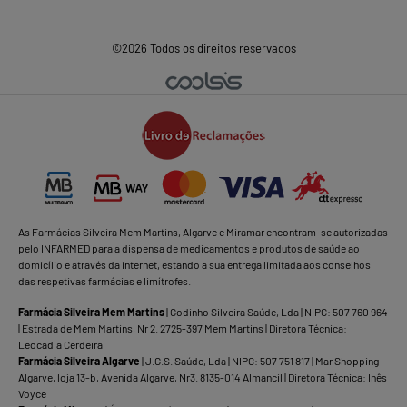
©2026 Todos os direitos reservados
As Farmácias Silveira Mem Martins, Algarve e Miramar encontram-se autorizadas
pelo INFARMED para a dispensa de medicamentos e produtos de saúde ao
domicílio e através da internet, estando a sua entrega limitada aos conselhos
das respetivas farmácias e limítrofes.
Farmácia Silveira Mem Martins
| Godinho Silveira Saúde, Lda | NIPC: 507 760 964
| Estrada de Mem Martins, Nr 2. 2725-397 Mem Martins | Diretora Técnica:
Leocádia Cerdeira
Farmácia Silveira Algarve
| J.G.S. Saúde, Lda | NIPC: 507 751 817 | Mar Shopping
Algarve, loja 13-b, Avenida Algarve, Nr3. 8135-014 Almancil | Diretora Técnica: Inês
Voyce