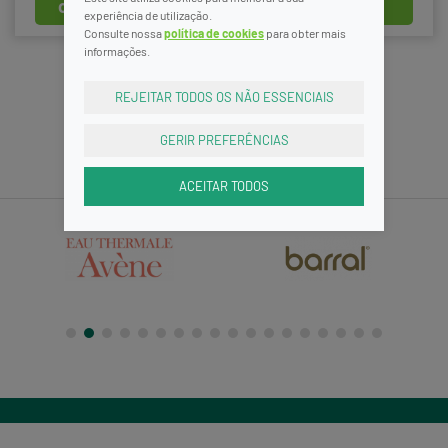
comprar
comprar
experiência de utilização.
Consulte nossa
política de cookies
para obter mais
informações.
REJEITAR TODOS OS NÃO ESSENCIAIS
6
7
8
GERIR PREFERÊNCIAS
ACEITAR TODOS