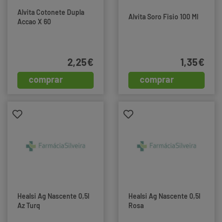
Alvita Cotonete Dupla
Alvita Soro Fisio 100 Ml
Accao X 60
2,25€
1,35€
comprar
comprar
Healsi Ag Nascente 0,5l
Healsi Ag Nascente 0,5l
Az Turq
Rosa