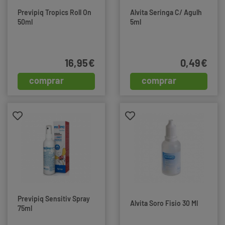
Previpiq Tropics Roll On
Alvita Seringa C/ Agulh
50ml
5ml
16,95€
0,49€
comprar
comprar
Previpiq Sensitiv Spray
Alvita Soro Fisio 30 Ml
75ml