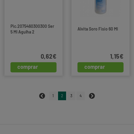
Pic.2075460300300 Ser
Alvita Soro Fisio 60 Ml
5 Ml Agulha 2
0,62€
1,15€
comprar
comprar
1
2
3
4