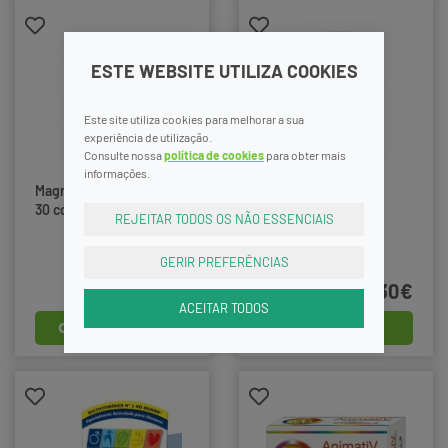
ESTE WEBSITE UTILIZA COOKIES
Este site utiliza cookies para melhorar a sua
experiência de utilização.
Consulte nossa
política de cookies
para obter mais
informações.
Magnesium Ok Comp X
Vitamina D3 600ui
30 comps
Solgar Caps X 60
REJEITAR TODOS OS NÃO ESSENCIAIS
GERIR PREFERÊNCIAS
18,95€
14,30€
ACEITAR TODOS
comprar
comprar