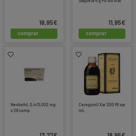
Saqueta 4 g Po sol oral
18,95€
11,95€
comprar
comprar
Neobefol, 0,4/0,002 mg
Ceregumil Xar 200 Ml xar
x 28 comp
mL
13,27€
18,95€