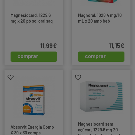
Magnesiocard, 1229,6
Magnoral, 1028,4 mg/10
mg x 20 pó sol oral saq
mL x 20 amp beb
11,99€
11,15€
comprar
comprar
Magnesiocard sem
Absorvit Energia Comp
açúcar , 1229.6 mg 20
X 30 x 30 comps