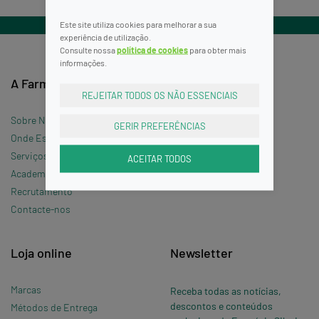
Este site utiliza cookies para melhorar a sua
experiência de utilização.
Consulte nossa
política de cookies
para obter mais
informações.
A Farmácia
Informações
REJEITAR TODOS OS NÃO ESSENCIAIS
Sobre Nós
Termos e Condições
GERIR PREFERÊNCIAS
Onde Estamos »
Política de Privacidade
Serviços
Política de Cookies
ACEITAR TODOS
Academia Silveira
Perguntas Frequentes
Recrutamento
Contacte-nos
Loja online
Newsletter
Marcas
Receba todas as notícias,
descontos e conteúdos
Métodos de Entrega