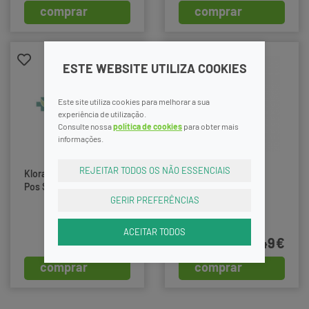
comprar
comprar
ESTE WEBSITE UTILIZA COOKIES
Este site utiliza cookies para melhorar a sua
experiência de utilização.
Consulte nossa
política de cookies
para obter mais
informações.
REJEITAR TODOS OS NÃO ESSENCIAIS
Klorane Solar Poly Ch
Klorane Capilar Ch
Pos Sol Cc 75Ml,
Manga 400ml
GERIR PREFERÊNCIAS
ACEITAR TODOS
9,99€
18,49€
comprar
comprar