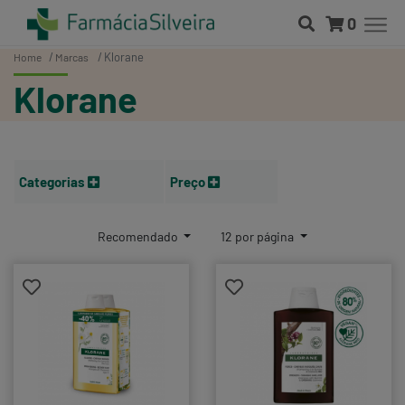
0
Klorane
Home
Marcas
Klorane
Categorias
Preço
Recomendado
12 por página