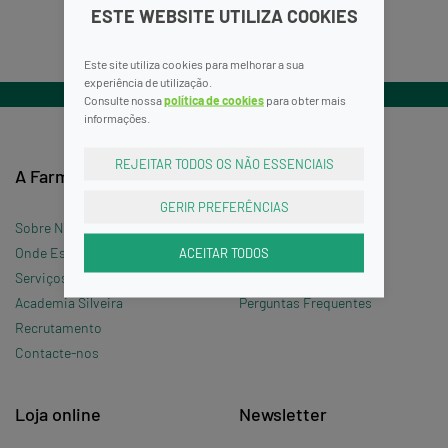
ESTE WEBSITE UTILIZA COOKIES
Este site utiliza cookies para melhorar a sua
experiência de utilização.
Consulte nossa
política de cookies
para obter mais
informações.
REJEITAR TODOS OS NÃO ESSENCIAIS
A Farmácia
Informações
GERIR PREFERÊNCIAS
Sobre Nós
Termos e Condições
ACEITAR TODOS
Onde Estamos »
Política de Privacidade
Serviços
Política de Cookies
Academia Silveira
Perguntas Frequentes
Recrutamento
Contacte-nos
Loja online
Newsletter