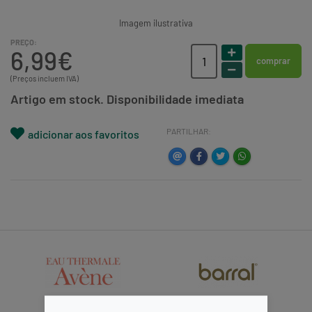
Imagem ilustrativa
PREÇO:
6,99€
comprar
(Preços incluem IVA)
Artigo em stock. Disponibilidade imediata
PARTILHAR:
adicionar aos favoritos