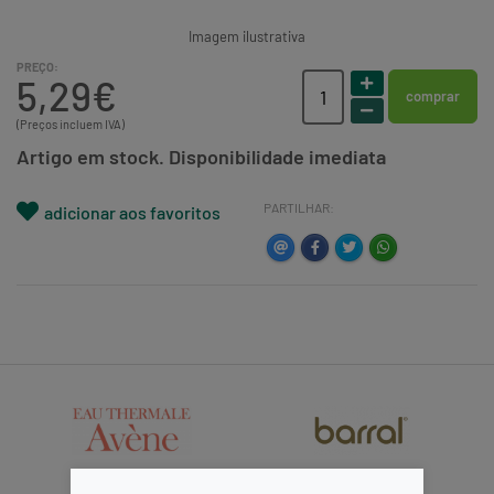
Imagem ilustrativa
PREÇO:
5,29€
comprar
(Preços incluem IVA)
Artigo em stock. Disponibilidade imediata
PARTILHAR:
adicionar aos favoritos