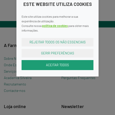
ESTE WEBSITE UTILIZA COOKIES
Este site utiliza cookies para melhorar a sua
experiência de utilização.
Consulte nossa
política de cookies
para obter mais
informações.
REJEITAR TODOS OS NÃO ESSENCIAIS
A Farmácia
Informações
GERIR PREFERÊNCIAS
Sobre Nós
Termos e Condições
ACEITAR TODOS
Onde Estamos »
Política de Privacidade
Serviços
Política de Cookies
Academia Silveira
Perguntas Frequentes
Recrutamento
Contacte-nos
Loja online
Newsletter