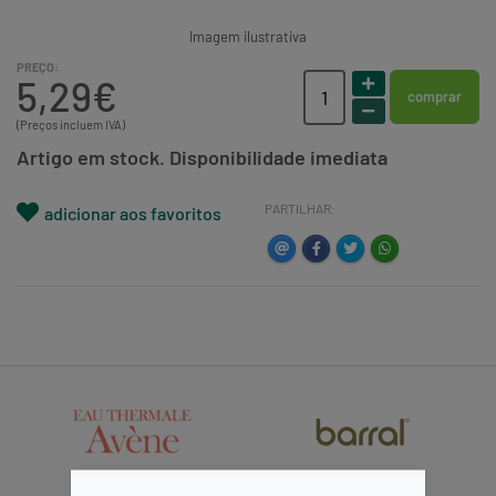
Imagem ilustrativa
PREÇO:
5,29€
comprar
(Preços incluem IVA)
Artigo em stock. Disponibilidade imediata
PARTILHAR:
adicionar aos favoritos