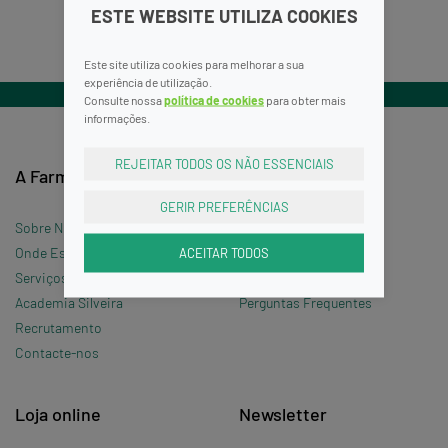
ESTE WEBSITE UTILIZA COOKIES
Este site utiliza cookies para melhorar a sua
experiência de utilização.
Consulte nossa
política de cookies
para obter mais
informações.
REJEITAR TODOS OS NÃO ESSENCIAIS
A Farmácia
Informações
GERIR PREFERÊNCIAS
Sobre Nós
Termos e Condições
ACEITAR TODOS
Onde Estamos »
Política de Privacidade
Serviços
Política de Cookies
Academia Silveira
Perguntas Frequentes
Recrutamento
Contacte-nos
Loja online
Newsletter