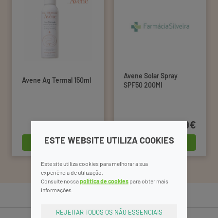
Avene Solar Spray
Avene Ag Termal 150ml
SPF50 200Ml
12,99€
31,49€
ESTE WEBSITE UTILIZA COOKIES
comprar
comprar
Este site utiliza cookies para melhorar a sua
experiência de utilização.
Consulte nossa
política de cookies
para obter mais
informações.
REJEITAR TODOS OS NÃO ESSENCIAIS