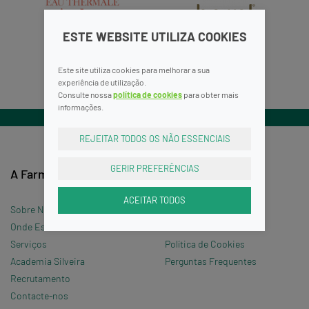
ESTE WEBSITE UTILIZA COOKIES
Este site utiliza cookies para melhorar a sua
experiência de utilização.
Consulte nossa
política de cookies
para obter mais
informações.
REJEITAR TODOS OS NÃO ESSENCIAIS
GERIR PREFERÊNCIAS
A Farmácia
Informações
ACEITAR TODOS
Sobre Nós
Termos e Condições
Onde Estamos »
Política de Privacidade
Serviços
Política de Cookies
Academia Silveira
Perguntas Frequentes
Recrutamento
Contacte-nos